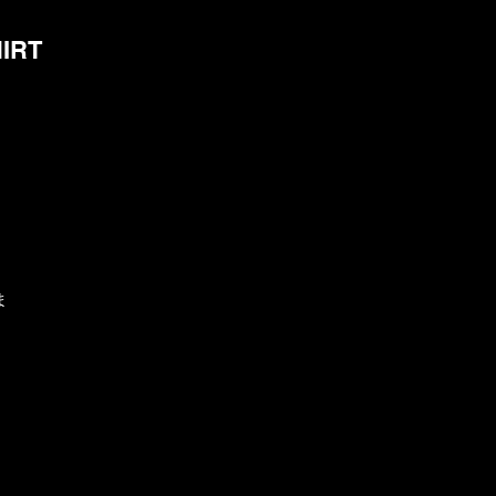
IRT
ま